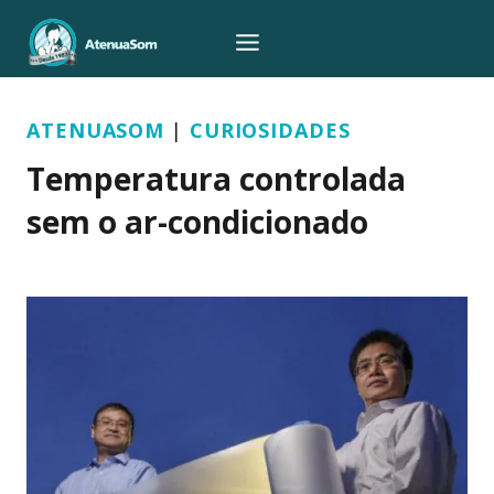
Pular
para
o
Conteúdo
ATENUASOM
|
CURIOSIDADES
Temperatura controlada
sem o ar-condicionado
Por
Atenua Som
10/03/2018