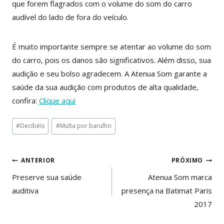
que forem flagrados com o volume do som do carro
audível do lado de fora do veículo.
É muito importante sempre se atentar ao volume do som
do carro, pois os danos são significativos. Além disso, sua
audição e seu bolso agradecem. A Atenua Som garante a
saúde da sua audição com produtos de alta qualidade,
confira:
Clique aqui
Tags
#
Decibéis
#
Multa por barulho
do
Post:
Navegação
ANTERIOR
PRÓXIMO
de
Preserve sua saúde
Atenua Som marca
auditiva
presença na Batimat Paris
Post
2017