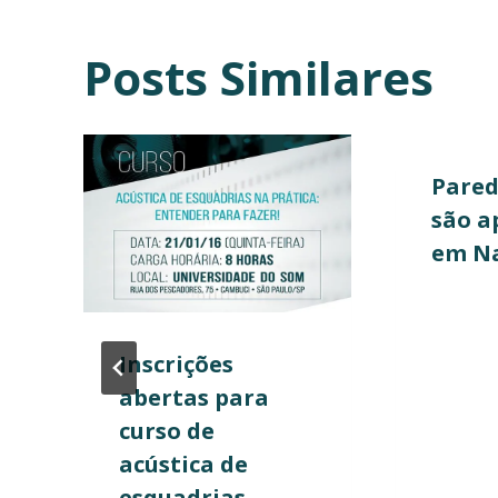
Post
Posts Similares
Pared
são a
em N
Inscrições
abertas para
curso de
acústica de
esquadrias