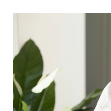
Por
Atenua Som
28/02/2018