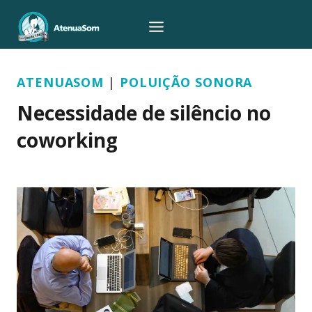
Pular
para
o
Conteúdo
ATENUASOM
|
POLUIÇÃO SONORA
Necessidade de silêncio no
coworking
Por
Rebeca
15/11/2023