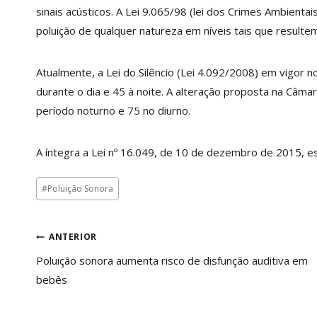
sinais acústicos. A Lei 9.065/98 (lei dos Crimes Ambienta
poluição de qualquer natureza em níveis tais que result
Atualmente, a Lei do Silêncio (Lei 4.092/2008) em vigor n
durante o dia e 45 à noite. A alteração proposta na Câma
período noturno e 75 no diurno.
A íntegra a Lei nº 16.049, de 10 de dezembro de 2015, e
Tags
#
Poluição Sonora
do
Post:
Navegação
ANTERIOR
Poluição sonora aumenta risco de disfunção auditiva em
de
bebês