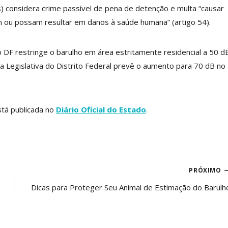
is) considera crime passível de pena de detenção e multa “causar
em ou possam resultar em danos à saúde humana” (artigo 54).
o DF restringe o barulho em área estritamente residencial a 50 d
ra Legislativa do Distrito Federal prevê o aumento para 70 dB no
stá publicada no
Diário Oficial do Estado
.
PRÓXIMO
Dicas para Proteger Seu Animal de Estimação do Barulh