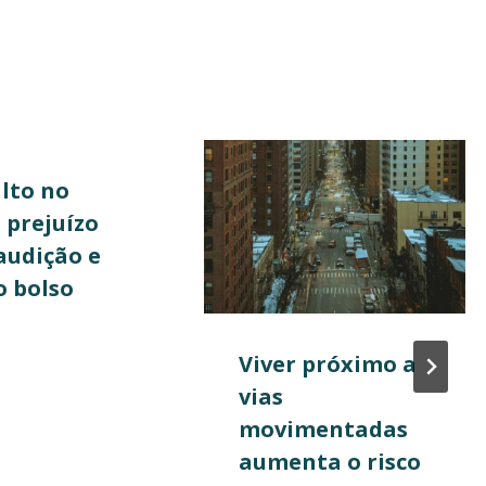
lto no
 prejuízo
audição e
o bolso
Viver próximo a
vias
movimentadas
aumenta o risco