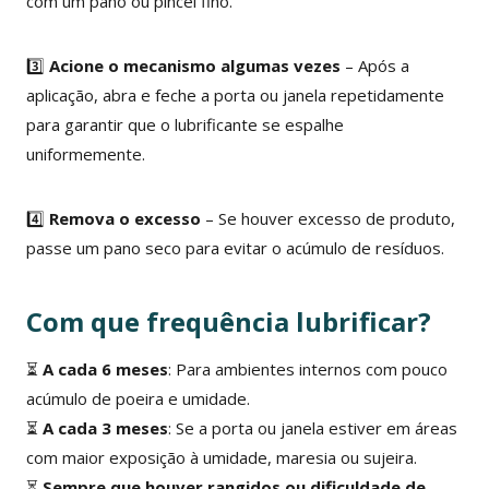
com um pano ou pincel fino.
3️⃣
Acione o mecanismo algumas vezes
– Após a
aplicação, abra e feche a porta ou janela repetidamente
para garantir que o lubrificante se espalhe
uniformemente.
4️⃣
Remova o excesso
– Se houver excesso de produto,
passe um pano seco para evitar o acúmulo de resíduos.
Com que frequência lubrificar?
⏳
A cada 6 meses
: Para ambientes internos com pouco
acúmulo de poeira e umidade.
⏳
A cada 3 meses
: Se a porta ou janela estiver em áreas
com maior exposição à umidade, maresia ou sujeira.
⏳
Sempre que houver rangidos ou dificuldade de