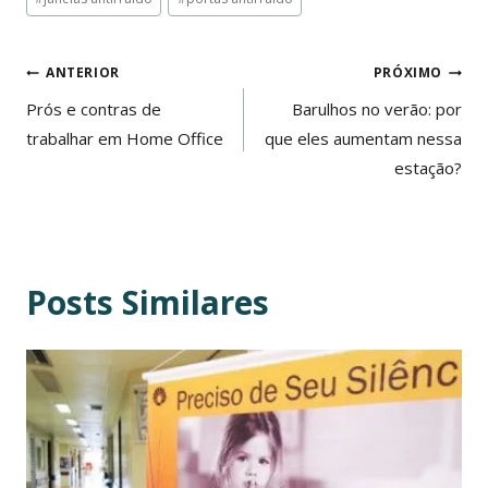
do
Post:
Navegação
ANTERIOR
PRÓXIMO
de
Prós e contras de
Barulhos no verão: por
trabalhar em Home Office
que eles aumentam nessa
Post
estação?
Posts Similares