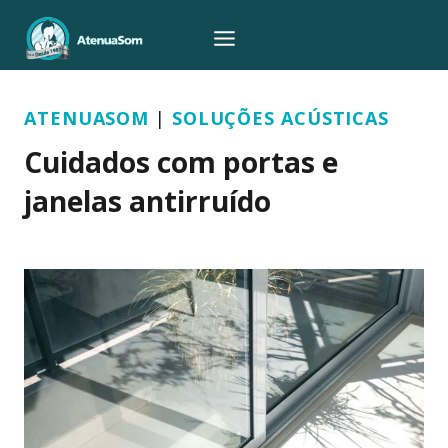
Pular
para
o
Conteúdo
ATENUASOM
|
SOLUÇÕES ACÚSTICAS
Cuidados com portas e
janelas antirruído
Por
Rebeca
24/01/2024