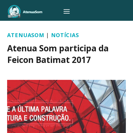
Pular
para
o
Conteúdo
ATENUASOM
|
NOTÍCIAS
Atenua Som participa da
Feicon Batimat 2017
Por
Atenua Som
03/04/2017