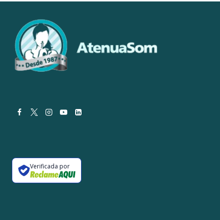
E
JANELAS
TERMOACÚSTICAS,
COM
NICOLE
FISCHER
Verificada por