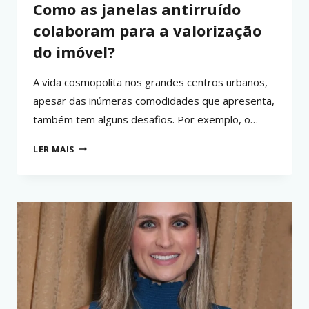
Como as janelas antirruído
colaboram para a valorização
do imóvel?
A vida cosmopolita nos grandes centros urbanos,
apesar das inúmeras comodidades que apresenta,
também tem alguns desafios. Por exemplo, o…
COMO
LER MAIS
AS
JANELAS
ANTIRRUÍDO
COLABORAM
PARA
A
VALORIZAÇÃO
DO
IMÓVEL?