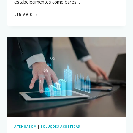
estabelecimentos como bares…
COMO
LER MAIS
BARES
E
RESTAURANTES
PODEM
EVITAR
O
BARULHO
ATENUASOM
|
SOLUÇÕES ACÚSTICAS