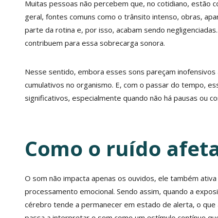
Muitas pessoas não percebem que, no cotidiano, estão co
geral, fontes comuns como o trânsito intenso, obras, ap
parte da rotina e, por isso, acabam sendo negligenciadas
contribuem para essa sobrecarga sonora.
Nesse sentido, embora esses sons pareçam inofensivos à 
cumulativos no organismo. E, com o passar do tempo, es
significativos, especialmente quando não há pausas ou co
Como o ruído afeta
O som não impacta apenas os ouvidos, ele também ativa
processamento emocional. Sendo assim, quando a exposiç
cérebro tende a permanecer em estado de alerta, o que 
passa a interpretar o som como um estímulo contínuo qu