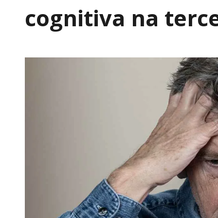
cognitiva na terc
Por
yasmin.moreno
03/06/2026