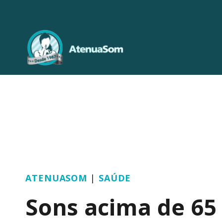
Pular
para
o
Conteúdo
ATENUASOM
|
SAÚDE
Sons acima de 65