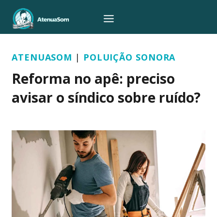
Pular
para
o
Conteúdo
ATENUASOM
|
POLUIÇÃO SONORA
Reforma no apê: preciso
avisar o síndico sobre ruído?
Por
yasmin.moreno
03/09/2025