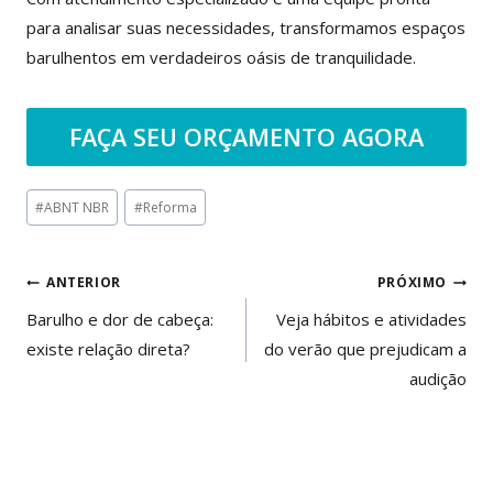
para analisar suas necessidades, transformamos espaços
barulhentos em verdadeiros oásis de tranquilidade.
FAÇA SEU ORÇAMENTO AGORA
Tags
#
ABNT NBR
#
Reforma
do
Post:
Navegação
ANTERIOR
PRÓXIMO
de
Barulho e dor de cabeça:
Veja hábitos e atividades
existe relação direta?
do verão que prejudicam a
Post
audição