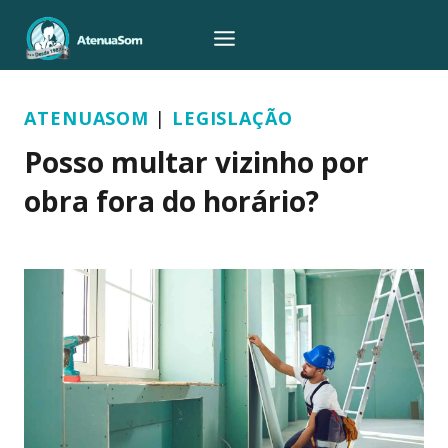
Pular
para
o
Conteúdo
ATENUASOM
|
LEGISLAÇÃO
Posso multar vizinho por
obra fora do horário?
Por
yasmin.moreno
17/06/2026