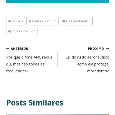
Tags
#
Decibéis
#
janelas antirruido
#
Multa por barulho
do
#
portas antirruido
Post:
Navegação
ANTERIOR
PRÓXIMO
de
Por que o fone ANC reduz
Lei do ruído aeronáutico:
dB, mas não todas as
como ela protege
Post
frequências?
moradores?
Posts Similares