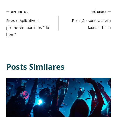
Post:
Navegação
ANTERIOR
PRÓXIMO
de
Sites e Aplicativos
Poluição sonora afeta
prometem barulhos “do
fauna urbana
Post
bem”
Posts Similares