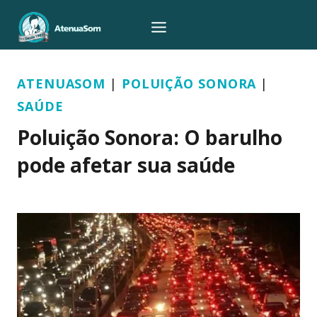
Pular
para
o
Conteúdo
ATENUASOM
|
POLUIÇÃO SONORA
|
SAÚDE
Poluição Sonora: O barulho
pode afetar sua saúde
Por
Atenua Som
22/01/2015