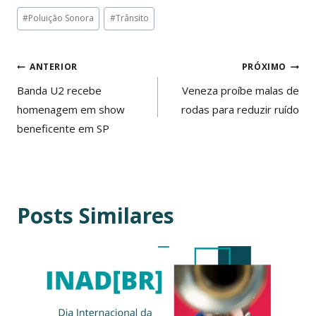
Tags
#
Poluição Sonora
#
Trânsito
do
Post:
Navegação
ANTERIOR
PRÓXIMO
de
Banda U2 recebe
Veneza proíbe malas de
homenagem em show
rodas para reduzir ruído
Post
beneficente em SP
Posts Similares