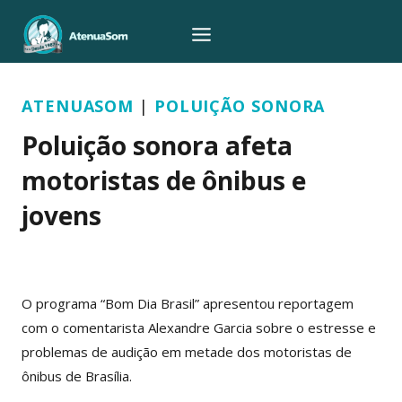
Pular
para
o
Conteúdo
ATENUASOM
|
POLUIÇÃO SONORA
Poluição sonora afeta
motoristas de ônibus e
jovens
Por
Atenua Som
24/11/2014
O programa “Bom Dia Brasil” apresentou reportagem
com o comentarista Alexandre Garcia sobre o estresse e
problemas de audição em metade dos motoristas de
ônibus de Brasília.