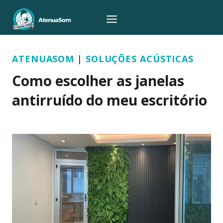
Pular
para
o
Conteúdo
ATENUASOM
|
SOLUÇÕES ACÚSTICAS
Como escolher as janelas
antirruído do meu escritório
Por
Leonardo Rodrigues
18/07/2024