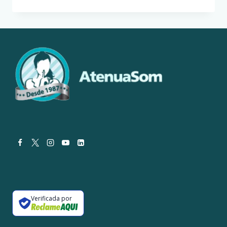
BARULHENTO
PODE
PAGAR
PELO
SEU
ISOLAMENTO
ACÚSTICO
Verificada por