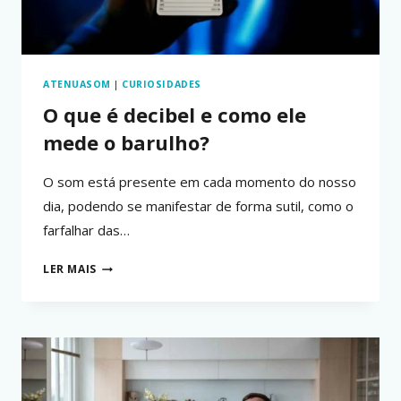
ATENUASOM
|
CURIOSIDADES
O que é decibel e como ele
mede o barulho?
O som está presente em cada momento do nosso
dia, podendo se manifestar de forma sutil, como o
farfalhar das…
O
LER MAIS
QUE
É
DECIBEL
E
COMO
ELE
MEDE