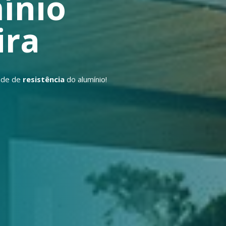
ínio
ira
ade de
resistência
do alumínio!