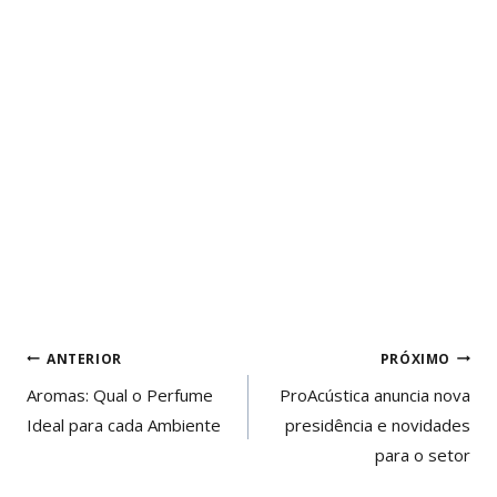
Navegação
ANTERIOR
PRÓXIMO
de
Aromas: Qual o Perfume
ProAcústica anuncia nova
Ideal para cada Ambiente
presidência e novidades
Post
para o setor