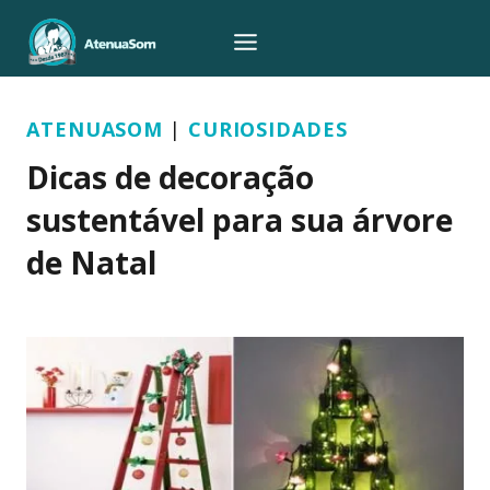
Pular
para
o
Conteúdo
ATENUASOM
|
CURIOSIDADES
Dicas de decoração
sustentável para sua árvore
de Natal
Por
Atenua Som
19/11/2015