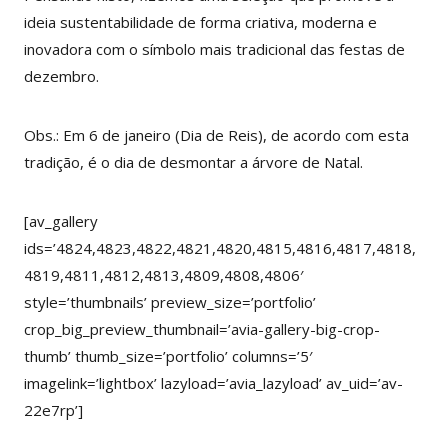
ideia sustentabilidade de forma criativa, moderna e
inovadora com o símbolo mais tradicional das festas de
dezembro.
Obs.: Em 6 de janeiro (Dia de Reis), de acordo com esta
tradição, é o dia de desmontar a árvore de Natal.
[av_gallery
ids=’4824,4823,4822,4821,4820,4815,4816,4817,4818,
4819,4811,4812,4813,4809,4808,4806′
style=’thumbnails’ preview_size=’portfolio’
crop_big_preview_thumbnail=’avia-gallery-big-crop-
thumb’ thumb_size=’portfolio’ columns=’5′
imagelink=’lightbox’ lazyload=’avia_lazyload’ av_uid=’av-
22e7rp’]