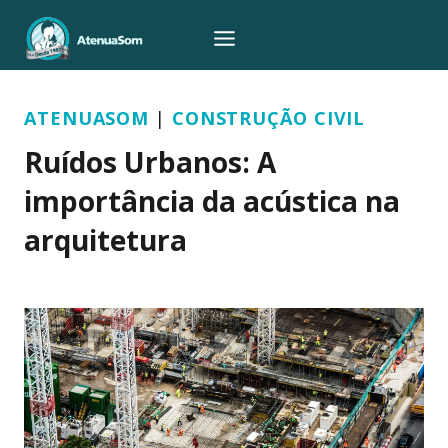
Pular
para
o
Conteúdo
ATENUASOM
|
CONSTRUÇÃO CIVIL
Ruídos Urbanos: A
importância da acústica na
arquitetura
Por
Leonardo Rodrigues
02/05/2023