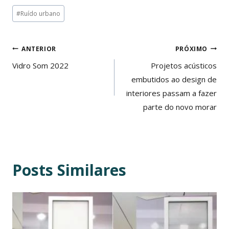
Tags
#
Ruído urbano
do
Post:
Navegação
ANTERIOR
PRÓXIMO
de
Vidro Som 2022
Projetos acústicos
embutidos ao design de
Post
interiores passam a fazer
parte do novo morar
Posts Similares