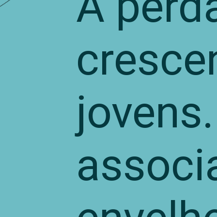
A perda
cresce
jovens.
associ