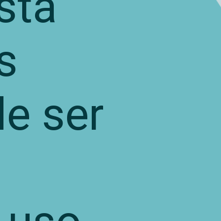
stá
s
de ser