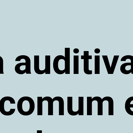
 auditiv
 comum 