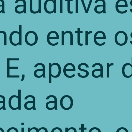
 auditiva e
ndo entre o
 E, apesar 
ada ao