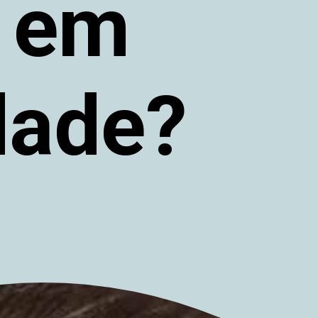
e em
dade?