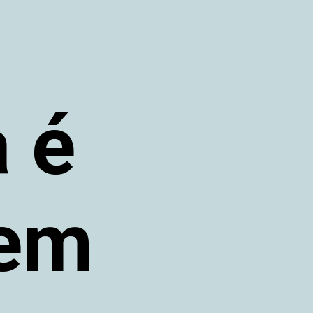
a é
em