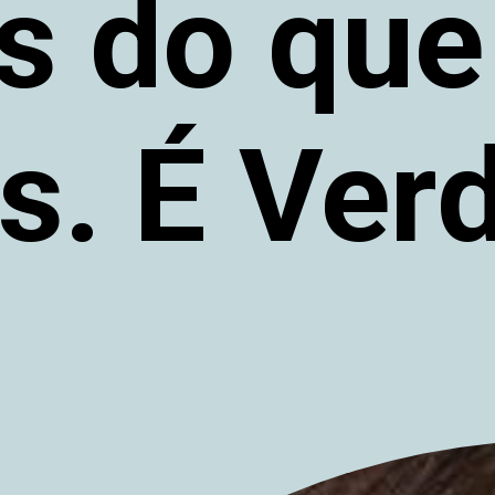
s do qu
s. É Ver