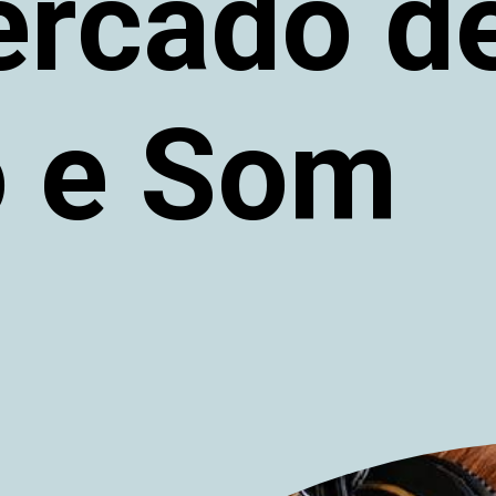
ercado d
o e Som