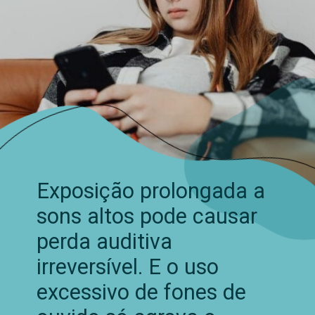
Exposição prolongada a
sons altos pode causar
perda auditiva
irreversível. E o uso
excessivo de fones de